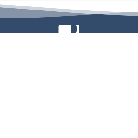
كة تفاصيل للاستشارات الهندسية، تأسست عام 2004، وتقدم خدمات التصميم والإشراف وإدارة المشاريع بمعايير عالي
الكبرى محليًا وإقليميًا.
الإدارة الرئيسية
23 شارع الملك خالد، الخبر 31952، المملكة العربية السعودية
البريد:
info@details-eng.com
هاتف:
(966) 55-810-1234